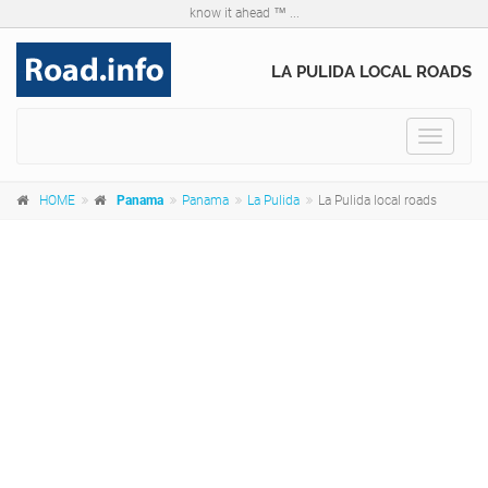
know it ahead ™ ...
LA PULIDA LOCAL ROADS
Toggle
navigat
HOME
Panama
Panama
La Pulida
La Pulida local roads