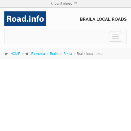
know it ahead ™ ...
BRAILA LOCAL ROADS
Toggle
navigat
HOME
Romania
Braila
Braila
Braila local roads