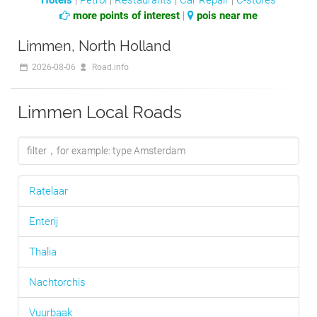
Hotels
|
Petrol
|
Restaurants
|
Car Repair
|
C-stores
more points of interest
|
pois near me
Limmen, North Holland
2026-08-06
Road.info
Limmen Local Roads
Ratelaar
Enterij
Thalia
Nachtorchis
Vuurbaak