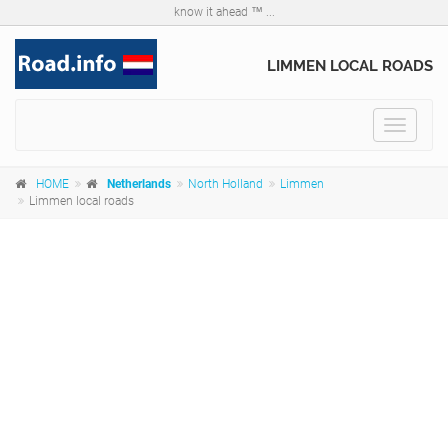
know it ahead ™ ...
LIMMEN LOCAL ROADS
Toggle
navigat
HOME
Netherlands
North Holland
Limmen
Limmen local roads